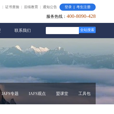
口
证书查验
后续教育
通知公告
登录
考生注册
400-8090-428
基本信息
服务热线：
考试报名
培训课程
全站搜索
盟
联系我们
考试预约
在线考试
成绩查询
退出
IAFS专题
IAFS观点
盟课堂
工具包